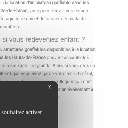
c la
location d'un château gonflable dans les
uts-de-France
, vous permettez à vos enfants
nteragir entre eux et de passer des instants
morables.
 si vous redeveniez enfant ?
s
structures gonflables disponibles à la location
ns les Hauts-de-France
peuvent accueillir les
its mais aussi les grands. Alors si vous êtes un
lte et que vous avez gardé votre âme d’enfant,
vous avez des amis ou des collègues qui sont
X
mme vous, invitez-les et
créez un événement à
tre image
. Fous rires garantis !
 souhaitez activer