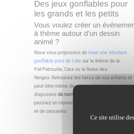
Des jeux gonflables pour
les grands et les petits
Vous voulez créer un événeme
à thème autour d’un dessin
animé ?
Nous vous proposons de
louer une structure
gonflable près de Lille
sur le théme de la
Pat’Patrouille, Cars ou la Reine des
Neiges. Retrouvez les héros de vos enfants et
peut-être même de votre enfance : nous
disposons
de nombreux modèles
afin que vous
passiez un moment unique rempli de joie, de rir
et de cascades.
Ce site utilise d