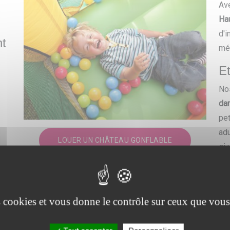
Ave
Ha
d'i
nt
mé
Et
No
da
pet
adu
LOUER UN CHÂTEAU GONFLABLE
si 
co
vo
es
es cookies et vous donne le contrôle sur ceux que vous