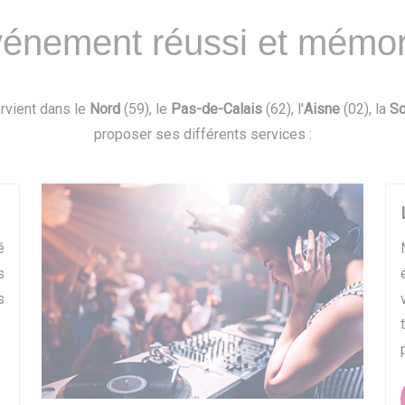
énement réussi et mémor
ervient dans le
Nord
(59), le
Pas-de-Calais
(62), l'
Aisne
(02), la
S
proposer ses différents services :
é
s
s