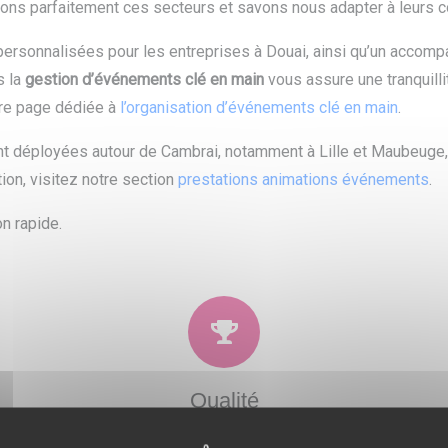
ssons parfaitement ces secteurs et savons nous adapter à leurs
ersonnalisées pour les entreprises à Douai, ainsi qu’un accom
s la
gestion d’événements clé en main
vous assure une tranquillit
tre page dédiée à
l’organisation d’événements clé en main
.
 déployées autour de Cambrai, notamment à Lille et Maubeuge,
ion, visitez notre section
prestations animations événements
.
n rapide.
Qualité
 et
Soucieux de la satisfaction de nos clients, nous
N