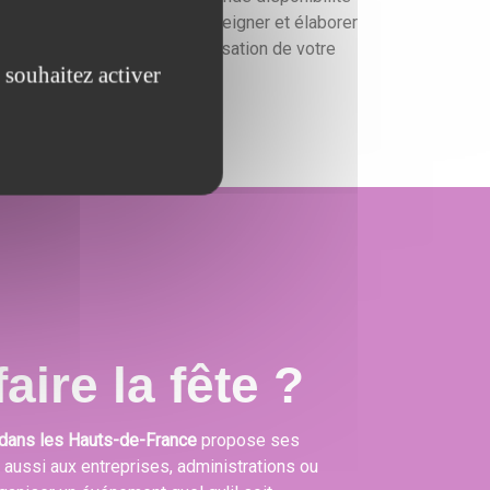
ur vous conseiller, vous renseigner et élaborer
un devis gratuit pour l'organisation de votre
 souhaitez activer
événement.
aire la fête ?
dans les Hauts-de-France
propose ses
s aussi aux entreprises, administrations ou