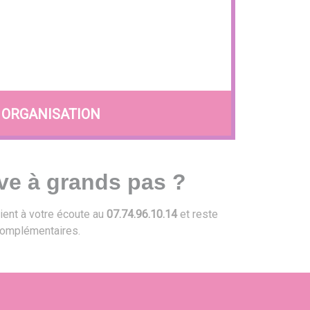
ORGANISATION
ve à grands pas ?
ient à votre écoute au
07.74.96.10.14
et reste
omplémentaires.