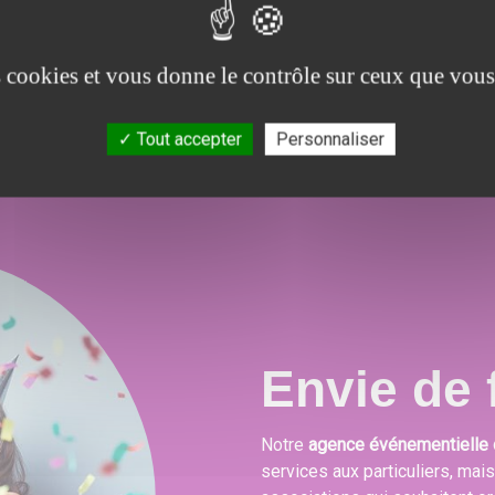
ons
proposons un large choix de prestations qui
po
.
combleront toutes vos attentes, besoins et envies
es cookies et vous donne le contrôle sur ceux que vous
festives.
Tout accepter
Personnaliser
Envie de f
Notre
agence événementielle 
services aux particuliers, mai