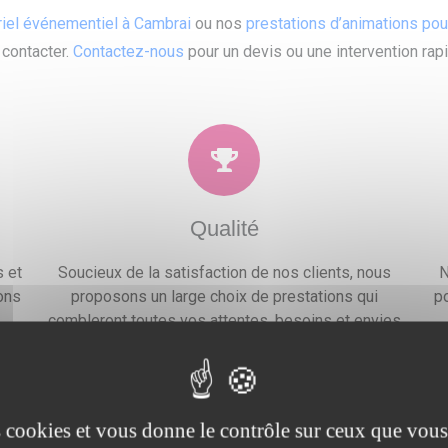
riel événementiel à Cambrai
ou nos
prestations d’animations po
 contacter.
Contactez-nous
pour un devis ou une intervention rap
Qualité
 et
Soucieux de la satisfaction de nos clients, nous
N
ons
proposons un large choix de prestations qui
po
.
combleront toutes vos attentes, besoins et envies
festives.
es cookies et vous donne le contrôle sur ceux que vous