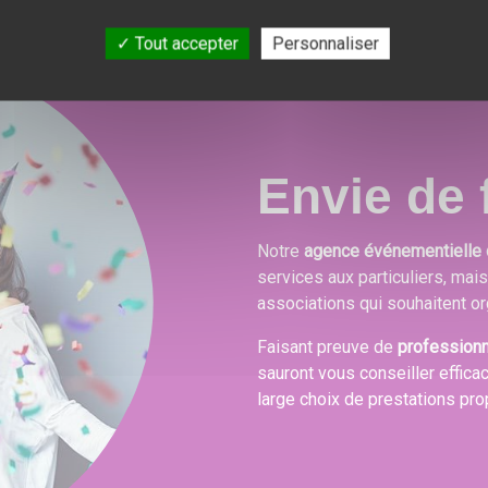
Tout accepter
Personnaliser
Envie de f
Notre
agence événementielle 
services aux particuliers, mai
associations qui souhaitent or
Faisant preuve de
profession
sauront vous conseiller effica
large choix de prestations pr