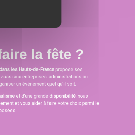
aire la fête ?
dans les Hauts-de-France
propose ses
s aussi aux entreprises, administrations ou
ganiser un événement quel qu'il soit.
nalisme
et d'une grande
disponibilité
, nous
cement et vous aider à faire votre choix parmi le
oposées.