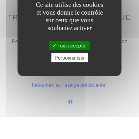
Ce site utilise des cookies
OOOOOPS, NOUS NE
et vous donne le contrôle
TROUVONS PAS LA PAGE QUE
sur ceux que vous
VOUS CHERCHEZ...
souhaitez activer
Peut-être a-t-elle été déplacée ou n'existe plus, allez
Tout accepter
savoir !
Personnaliser
Retourner sur la page d'accueil
Retournez sur la page précédente