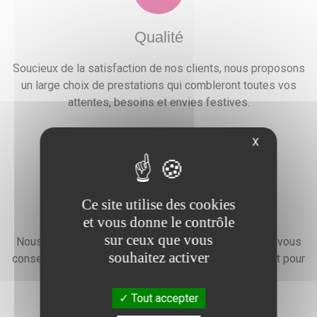
Qualité
Soucieux de la satisfaction de nos clients, nous proposons
un large choix de prestations qui combleront toutes vos
attentes, besoins et envies festives.
X
Ce site utilise des cookies
Devis gratuit
et vous donne le contrôle
sur ceux que vous
Nous faisons preuve d'une grande disponibilité pour vous
souhaitez activer
conseiller, vous renseigner et élaborer un devis gratuit pour
l'organisation de votre événement.
Tout accepter