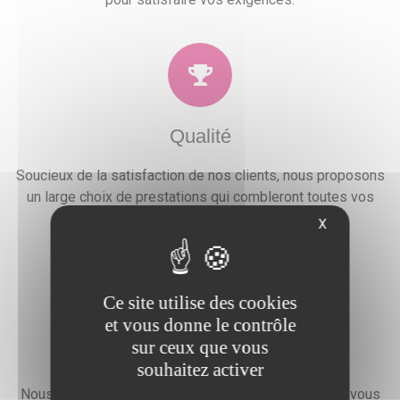
Qualité
Soucieux de la satisfaction de nos clients, nous proposons
un large choix de prestations qui combleront toutes vos
attentes, besoins et envies festives.
X
Ce site utilise des cookies
et vous donne le contrôle
sur ceux que vous
Devis gratuit
souhaitez activer
Nous faisons preuve d'une grande disponibilité pour vous