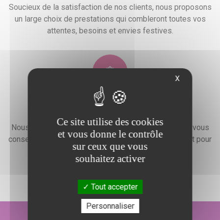
Soucieux de la satisfaction de nos clients, nous proposons
un large choix de prestations qui combleront toutes vos
attentes, besoins et envies festives.
X
Devis gratuit
Ce site utilise des cookies
Nous faisons preuve d'une grande disponibilité pour vous
et vous donne le contrôle
conseiller, vous renseigner et élaborer un devis gratuit pour
sur ceux que vous
l'organisation de votre événement.
souhaitez activer
Tout accepter
Personnaliser