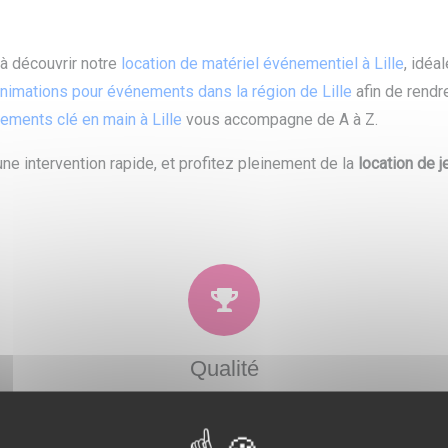
à découvrir notre
location de matériel événementiel à Lille
, idéa
animations pour événements dans la région de Lille
afin de rendr
ements clé en main à Lille
vous accompagne de A à Z.
ne intervention rapide, et profitez pleinement de la
location de j
Qualité
 et
Soucieux de la satisfaction de nos clients, nous
N
ons
proposons un large choix de prestations qui
po