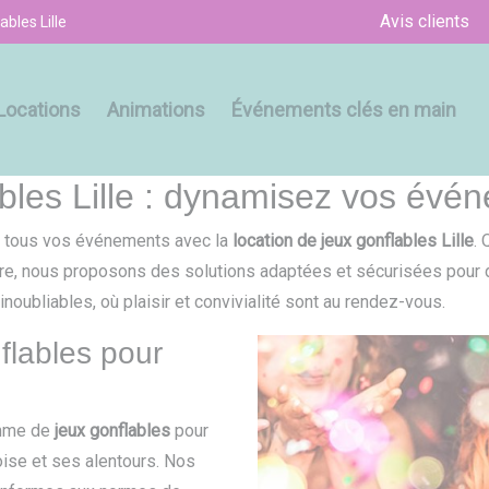
Avis clients
ables Lille
Locations
Animations
Événements clés en main
ables Lille : dynamisez vos évé
r tous vos événements avec la
location de jeux gonflables Lille
. 
e, nous proposons des solutions adaptées et sécurisées pour div
bliables, où plaisir et convivialité sont au rendez-vous.
flables pour
amme de
jeux gonflables
pour
oise et ses alentours. Nos