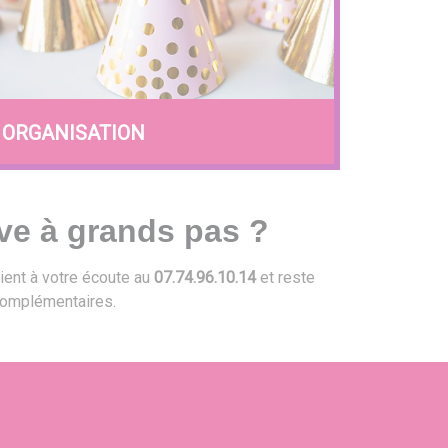
ORGANISATION
ve à grands pas ?
ient à votre écoute au
07.74.96.10.14
et reste
omplémentaires.