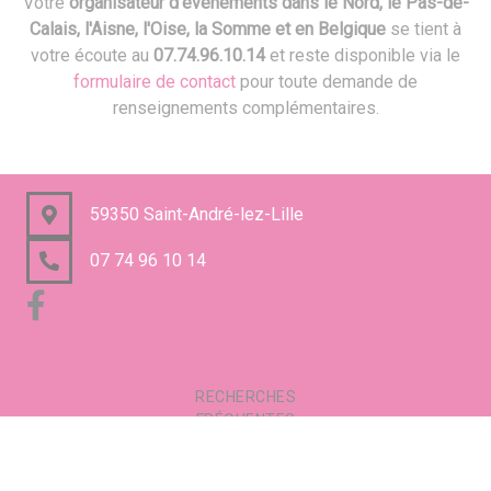
Votre
organisateur d'événements dans le Nord, le Pas-de-
Calais, l'Aisne, l'Oise, la Somme et en Belgique
se tient à
votre écoute au
07.74.96.10.14
et reste disponible via le
formulaire de contact
pour toute demande de
renseignements complémentaires.
59350 Saint-André-lez-Lille
07 74 96 10 14
RECHERCHES
FRÉQUENTES
Mentions légales
Gestion des cookies