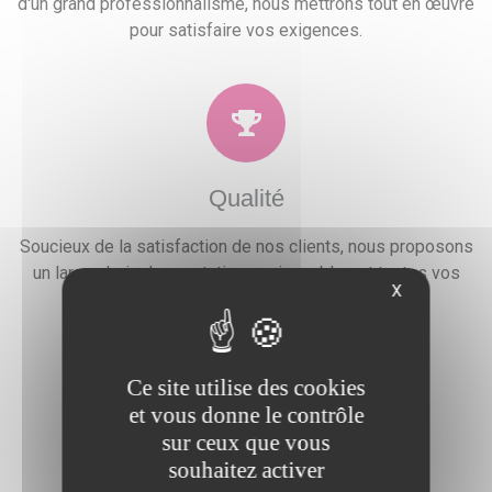
d'un grand professionnalisme, nous mettrons tout en œuvre
pour satisfaire vos exigences.
Qualité
Soucieux de la satisfaction de nos clients, nous proposons
un large choix de prestations qui combleront toutes vos
X
attentes, besoins et envies festives.
Ce site utilise des cookies
et vous donne le contrôle
sur ceux que vous
Devis gratuit
souhaitez activer