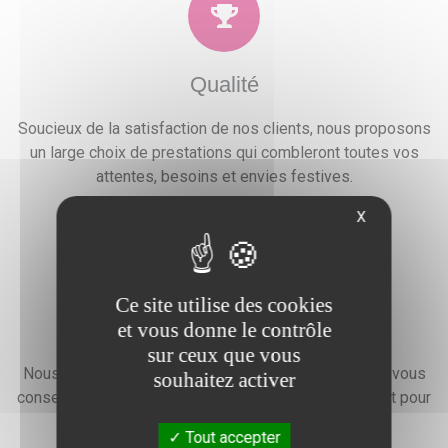
Qualité
Soucieux de la satisfaction de nos clients, nous proposons
un large choix de prestations qui combleront toutes vos
attentes, besoins et envies festives.
X
Ce site utilise des cookies
Devis gratuit
et vous donne le contrôle
sur ceux que vous
Nous faisons preuve d'une grande disponibilité pour vous
souhaitez activer
conseiller, vous renseigner et élaborer un devis gratuit pour
l'organisation de votre événement.
Tout accepter