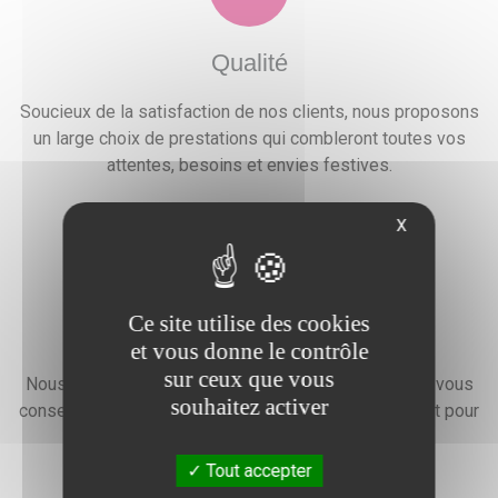
Qualité
Soucieux de la satisfaction de nos clients, nous proposons
un large choix de prestations qui combleront toutes vos
attentes, besoins et envies festives.
X
Ce site utilise des cookies
Devis gratuit
et vous donne le contrôle
sur ceux que vous
Nous faisons preuve d'une grande disponibilité pour vous
souhaitez activer
conseiller, vous renseigner et élaborer un devis gratuit pour
l'organisation de votre événement.
Tout accepter