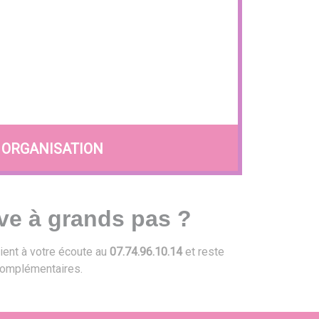
ORGANISATION
ve à grands pas ?
ient à votre écoute au
07.74.96.10.14
et reste
omplémentaires.