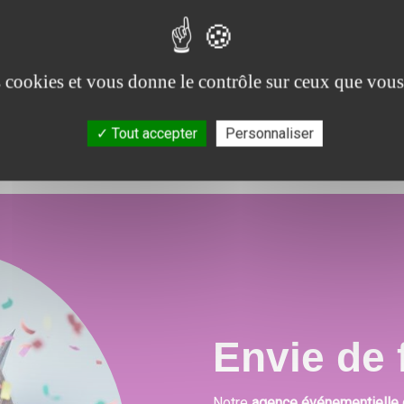
 et
Soucieux de la satisfaction de nos clients, nous
N
ons
proposons un large choix de prestations qui
po
es cookies et vous donne le contrôle sur ceux que vous
.
combleront toutes vos attentes, besoins et envies
festives.
Tout accepter
Personnaliser
Envie de f
Notre
agence événementielle 