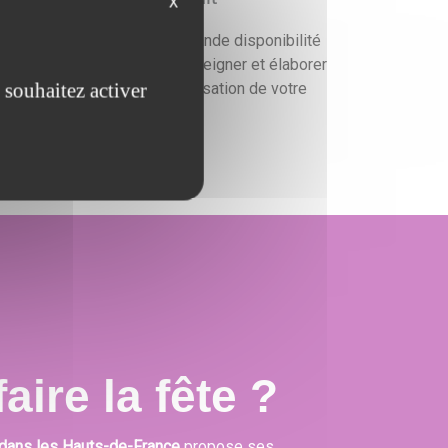
X
ous faisons preuve d'une grande disponibilité
ur vous conseiller, vous renseigner et élaborer
 souhaitez activer
un devis gratuit pour l'organisation de votre
événement.
aire la fête ?
dans les Hauts-de-France
propose ses