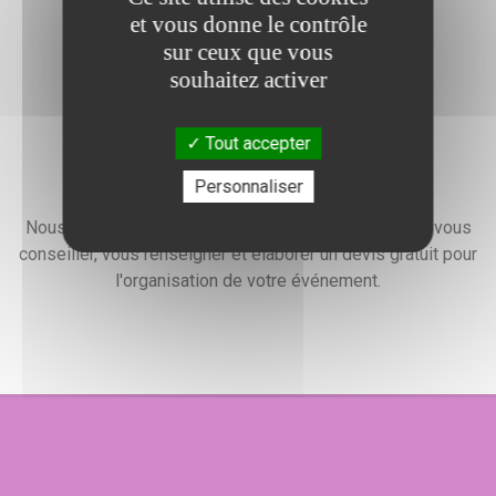
attentes, besoins et envies festives.
et vous donne le contrôle
sur ceux que vous
souhaitez activer
Tout accepter
Devis gratuit
Personnaliser
Nous faisons preuve d'une grande disponibilité pour vous
conseiller, vous renseigner et élaborer un devis gratuit pour
l'organisation de votre événement.