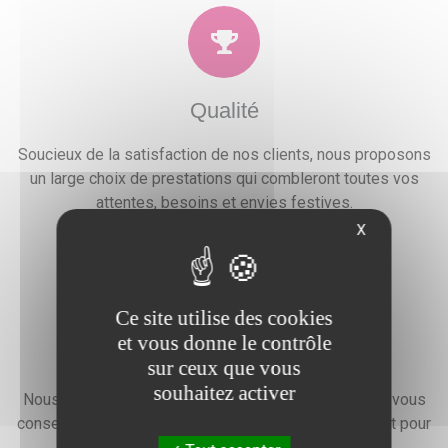
Qualité
Soucieux de la satisfaction de nos clients, nous proposons
un large choix de prestations qui combleront toutes vos
attentes, besoins et envies festives.
X
Ce site utilise des cookies
et vous donne le contrôle
Devis gratuit
sur ceux que vous
souhaitez activer
Nous faisons preuve d'une grande disponibilité pour vous
conseiller, vous renseigner et élaborer un devis gratuit pour
l'organisation de votre événement.