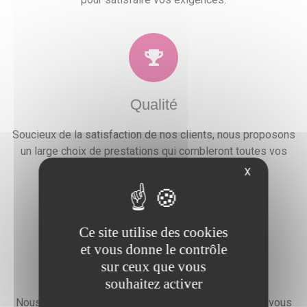
Qualité
Soucieux de la satisfaction de nos clients, nous proposons
un large choix de prestations qui combleront toutes vos
attentes, besoins et envies festives.
X
Ce site utilise des cookies
et vous donne le contrôle
sur ceux que vous
Devis gratuit
souhaitez activer
Nous faisons preuve d'une grande disponibilité pour vous