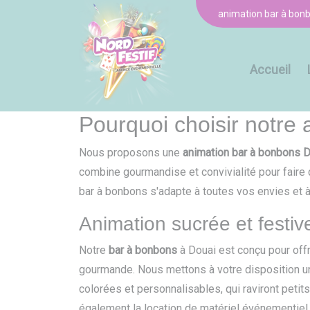
Panneau de gestion des cookies
animation bar à bon
Accueil
Pourquoi choisir notre
Nous proposons une
animation bar à bonbons 
combine gourmandise et convivialité pour faire 
bar à bonbons s'adapte à toutes vos envies et à
Animation sucrée et festiv
Notre
bar à bonbons
à Douai est conçu pour offr
gourmande. Nous mettons à votre disposition u
colorées et personnalisables, qui raviront peti
également la location de matériel événementiel,