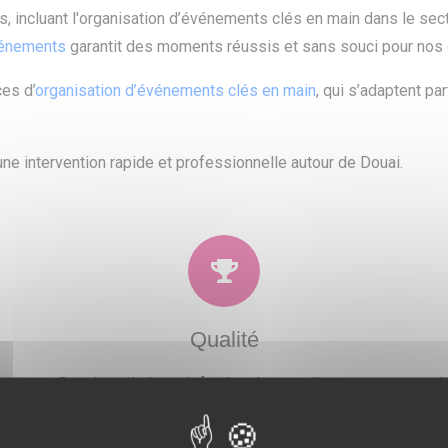
, incluant l'organisation d’événements clés en main dans le s
vénements
garantit des moments réussis et sans souci pour nos c
es d’
organisation d’événements clés en main
, qui s’adaptent p
ne intervention rapide et professionnelle autour de Douai.
Qualité
 et
Soucieux de la satisfaction de nos clients, nous
N
ons
proposons un large choix de prestations qui
po
.
combleront toutes vos attentes, besoins et envies