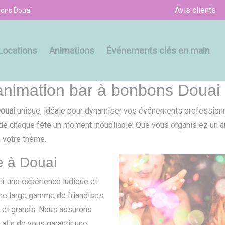
Avis clients
bons Douai
Locations
Animations
Événements clés en main
 animation bar à bonbons Douai
Douai
unique, idéale pour dynamiser vos événements professionn
de chaque fête un moment inoubliable. Que vous organisiez un an
 votre thème.
e à Douai
ir une expérience ludique et
ne large gamme de friandises
ts et grands. Nous assurons
 afin de vous garantir une