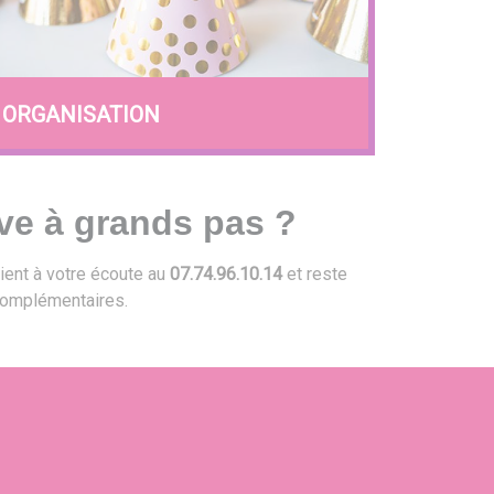
ORGANISATION
ve à grands pas ?
ient à votre écoute au
07.74.96.10.14
et reste
omplémentaires.