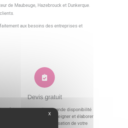
ecteur de Maubeuge, Hazebrouck et Dunkerque.
lients.
arfaitement aux besoins des entreprises et
Devis gratuit
ous faisons preuve d'une grande disponibilité
X
ur vous conseiller, vous renseigner et élaborer
un devis gratuit pour l'organisation de votre