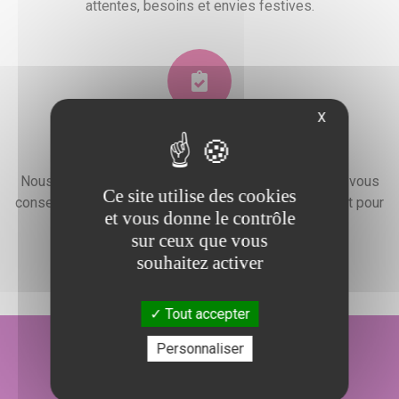
attentes, besoins et envies festives.
X
Devis gratuit
Nous faisons preuve d'une grande disponibilité pour vous
Ce site utilise des cookies
conseiller, vous renseigner et élaborer un devis gratuit pour
et vous donne le contrôle
l'organisation de votre événement.
sur ceux que vous
souhaitez activer
Tout accepter
Personnaliser