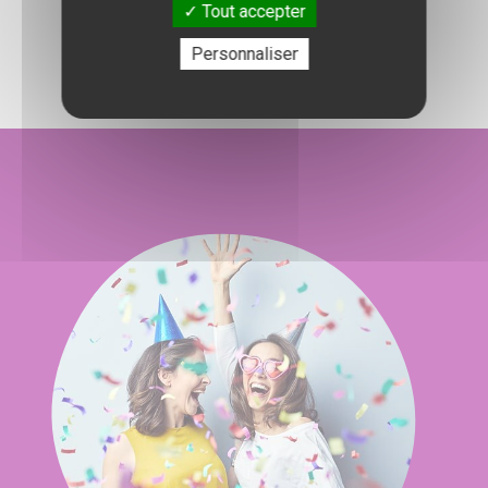
Tout accepter
l'organisation de votre événement.
Personnaliser