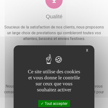
Qualité
Soucieux de la satisfaction de nos clients, nous proposons
un large choix de prestations qui combleront toutes vos
attentes, besoins et envies festives.
X
Ce site utilise des cookies
Devis gratuit
et vous donne le contrôle
sur ceux que vous
Nous faisons preuve d'une grande disponibilité pour vous
souhaitez activer
conseiller, vous renseigner et élaborer un devis gratuit pour
l'organisation de votre événement.
Tout accepter