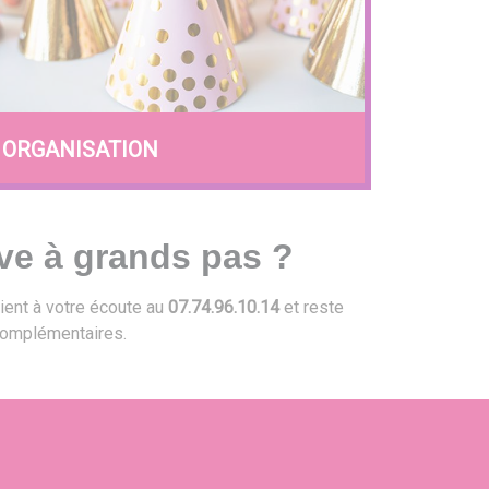
ORGANISATION
ve à grands pas ?
ient à votre écoute au
07.74.96.10.14
et reste
omplémentaires.