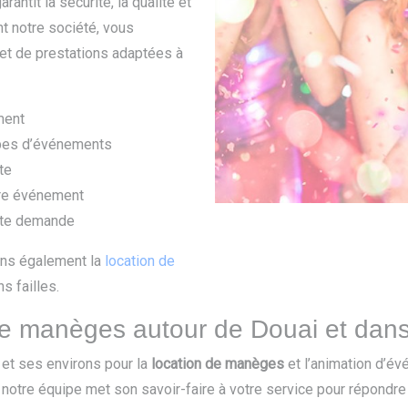
rantit la sécurité, la qualité et
t notre société, vous
et de prestations adaptées à
ment
ypes d’événements
te
tre événement
oute demande
ons également la
location de
s failles.
de manèges autour de Douai et dans
 et ses environs pour la
location de manèges
et l’animation d’év
otre équipe met son savoir-faire à votre service pour répondre