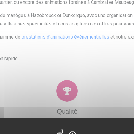
uartier, ou encore des animations foraines à Cambrai et Maubeug
 de manèges à Hazebrouck et Dunkerque, avec une organisation c
 ville a ses spécificités et nous adaptons nos offres pour vous
e gamme de
prestations d’animations événementielles
et notre ex
n rapide.
Qualité
 et
Soucieux de la satisfaction de nos clients, nous
N
ons
proposons un large choix de prestations qui
po