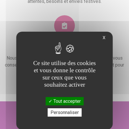
attentes, besoins et envies festives.
X
Devis gratuit
Nous faisons preuve d'une grande disponibilité pour vous
Ce site utilise des cookies
conseiller, vous renseigner et élaborer un devis gratuit pour
et vous donne le contrôle
l'organisation de votre événement.
sur ceux que vous
souhaitez activer
Tout accepter
Personnaliser