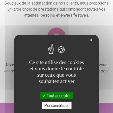
Soucieux de la satisfaction de nos clients, nous proposons
un large choix de prestations qui combleront toutes vos
attentes, besoins et envies festives.
X
Devis gratuit
Ce site utilise des cookies
Nous faisons preuve d'une grande disponibilité pour vous
et vous donne le contrôle
conseiller, vous renseigner et élaborer un devis gratuit pour
sur ceux que vous
l'organisation de votre événement.
souhaitez activer
Tout accepter
Personnaliser