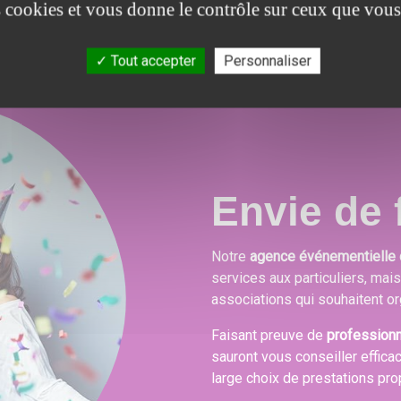
es cookies et vous donne le contrôle sur ceux que vous
Tout accepter
Personnaliser
Envie de f
Notre
agence événementielle 
services aux particuliers, mai
associations qui souhaitent or
Faisant preuve de
profession
sauront vous conseiller effica
large choix de prestations pr