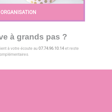
ORGANISATION
ve à grands pas ?
ient à votre écoute au
07.74.96.10.14
et reste
omplémentaires.