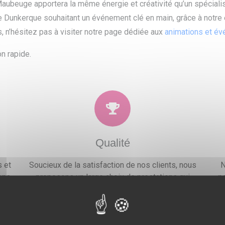
Maubeuge apportera la même énergie et créativité qu’un spécial
e Dunkerque souhaitant un événement clé en main, grâce à notr
s, n’hésitez pas à visiter notre page dédiée aux
animations et é
n rapide.
Qualité
 et
Soucieux de la satisfaction de nos clients, nous
N
ons
proposons un large choix de prestations qui
po
.
combleront toutes vos attentes, besoins et envies
festives.