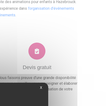
iste des animations pour enfants à Hazebrouck.
e expérience dans
l’organisation d’événements
vénements
.
Devis gratuit
ous faisons preuve d'une grande disponibilité
ur vous conseiller, vous renseigner et élaborer
X
un devis gratuit pour l'organisation de votre
événement.