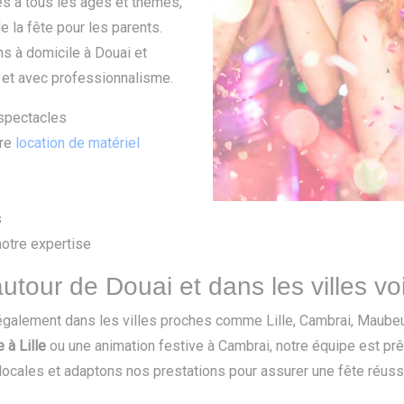
s à tous les âges et thèmes,
de la fête pour les parents.
ns à domicile à Douai et
t et avec professionnalisme.
, spectacles
tre
location de matériel
s
notre expertise
utour de Douai et dans les villes vo
également dans les villes proches comme Lille, Cambrai, Maube
 à Lille
ou une animation festive à Cambrai, notre équipe est prê
locales et adaptons nos prestations pour assurer une fête réuss