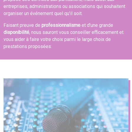
entreprises, administrations ou associations qui souhaitent
organiser un événement quel qu'il soit.
Faisant preuve de
professionnalisme
et d'une grande
disponibilité
, nous sauront vous conseiller efficacement et
vous aider à faire votre choix parmi le large choix de
prestations proposées.