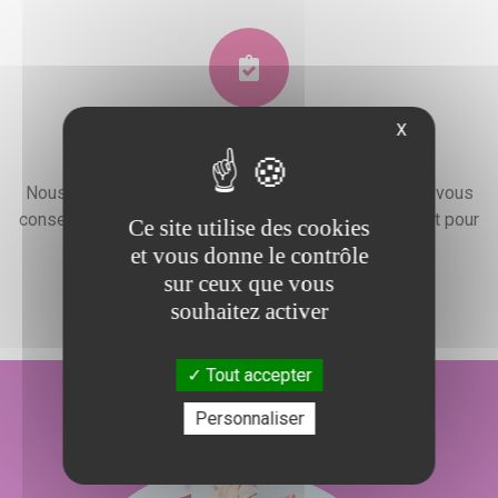
X
Devis gratuit
Nous faisons preuve d'une grande disponibilité pour vous
conseiller, vous renseigner et élaborer un devis gratuit pour
Ce site utilise des cookies
l'organisation de votre événement.
et vous donne le contrôle
sur ceux que vous
souhaitez activer
Tout accepter
Personnaliser