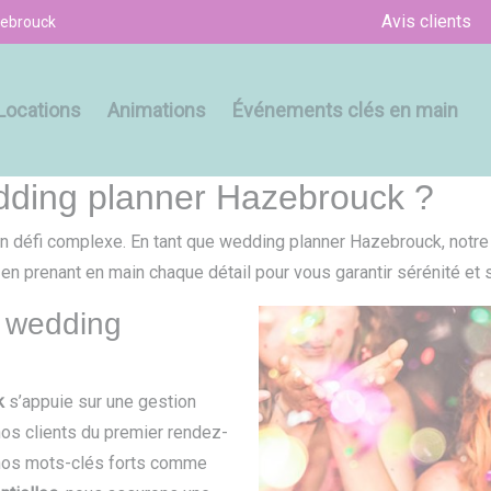
Avis clients
zebrouck
Locations
Animations
Événements clés en main
edding planner Hazebrouck ?
n défi complexe. En tant que wedding planner Hazebrouck, notre
n prenant en main chaque détail pour vous garantir sérénité et s
e wedding
k
s’appuie sur une gestion
s clients du premier rendez-
nt nos mots-clés forts comme