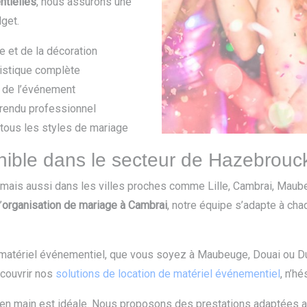
tielles
, nous assurons une
dget.
e et de la décoration
gistique complète
r de l’événement
 rendu professionnel
 tous les styles de mariage
ible dans le secteur de Hazebrouck
ais aussi dans les villes proches comme Lille, Cambrai, Maub
’
organisation de mariage à Cambrai
, notre équipe s’adapte à chaq
 matériel événementiel, que vous soyez à Maubeuge, Douai ou D
écouvrir nos
solutions de location de matériel événementiel
, n’h
é en main est idéale. Nous proposons des prestations adaptées a