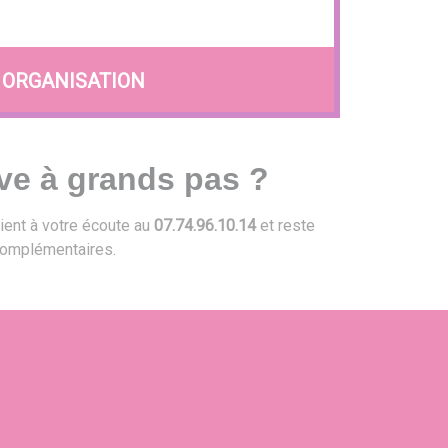
ORGANISATION
ve à grands pas ?
ient à votre écoute au
07.74.96.10.14
et reste
omplémentaires.