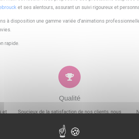
zebrouck
et ses alentours, assurant un suivi rigoureux et personna
tons à disposition une gamme variée d’animations professionnel
nvies.
n rapide.
Qualité
 et
Soucieux de la satisfaction de nos clients, nous
N
ons
proposons un large choix de prestations qui
po
.
combleront toutes vos attentes, besoins et envies
festives.