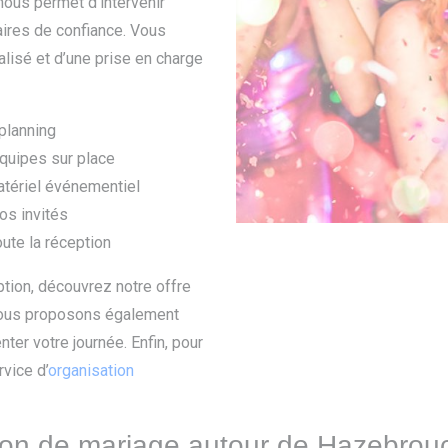
ous permet d’intervenir
aires de confiance. Vous
isé et d’une prise en charge
 planning
équipes sur place
matériel événementiel
os invités
oute la réception
ption, découvrez notre offre
Nous proposons également
ter votre journée. Enfin, pour
rvice d’
organisation
tion de mariage autour de Hazebrou