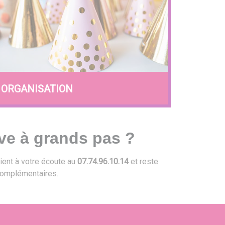
ORGANISATION
ve à grands pas ?
ient à votre écoute au
07.74.96.10.14
et reste
omplémentaires.