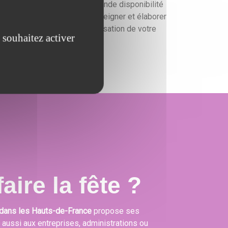
ous faisons preuve d'une grande disponibilité
ur vous conseiller, vous renseigner et élaborer
un devis gratuit pour l'organisation de votre
 souhaitez activer
événement.
aire la fête ?
dans les Hauts-de-France
propose ses
s aussi aux entreprises, administrations ou