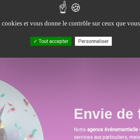
 et
Soucieux de la satisfaction de nos clients, nous
N
ons
proposons un large choix de prestations qui
po
.
combleront toutes vos attentes, besoins et envies
es cookies et vous donne le contrôle sur ceux que vous
festives.
Tout accepter
Personnaliser
Envie de f
Notre
agence événementielle 
services aux particuliers, mai