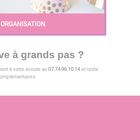
ORGANISATION
ve à grands pas ?
ient à votre écoute au
07.74.96.10.14
et reste
omplémentaires.