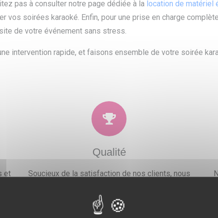
sitez pas à consulter notre page dédiée à la
location de matériel
r vos soirées karaoké. Enfin, pour une prise en charge complète
ussite de votre événement sans stress.
ne intervention rapide, et faisons ensemble de votre soirée kar
Qualité
 et
Soucieux de la satisfaction de nos clients, nous
N
ons
proposons un large choix de prestations qui
po
.
combleront toutes vos attentes, besoins et envies
festives.