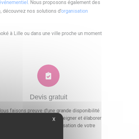
 événementiel
. Nous proposons également des
, découvrez nos solutions d’
organisation
aoké à Lille ou dans une ville proche un moment
Devis gratuit
ous faisons preuve d'une grande disponibilité
ur vous conseiller, vous renseigner et élaborer
X
un devis gratuit pour l'organisation de votre
événement.