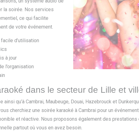
chansons, un système audio de
r la soirée. Nos services
entiel, ce qui facilite
ment de votre événement.
acile d’utilisation
lics
s à jour
e l’organisation
ain
raoké dans le secteur de Lille et vi
se ainsi qu’à Cambrai, Maubeuge, Douai, Hazebrouck et Dunkerque
vous cherchiez une soirée karaoké à Cambrai pour un événement
isponible et réactive. Nous proposons également des prestations
nnelle partout où vous en avez besoin.