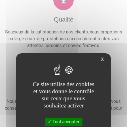
Qualité
Soucieux de la satisfaction de nos clients, nous proposons
un large choix de prestations qui combleront toutes vos
attentes, besoins et envies festives.
X
Ce site utilise des cookies
Devis gratuit
et vous donne le contrôle
sur ceux que vous
Nous faisons preuve d'une grande disponibilité pour vous
souhaitez activer
conseiller, vous renseigner et élaborer un devis gratuit pour
l'organisation de votre événement.
Tout accepter