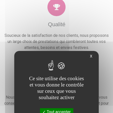
Qualité
Soucieux de la satisfaction de nos clients, nous proposons
un large choix de prestations qui combleront toutes vos
attentes, besoins et envies festives.
X
Ce site utilise des cookies
et vous donne le contrôle
Devis gratuit
sur ceux que vous
souhaitez activer
Nous faisons preuve d'une grande disponibilité pour vous
conseiller, vous renseigner et élaborer un devis gratuit pour
l'organisation de votre événement.
Tout accepter