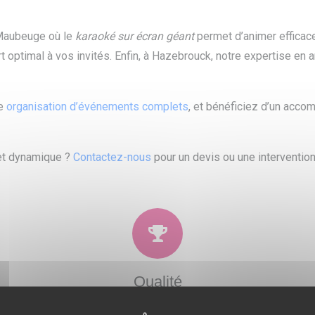
 Maubeuge où le
karaoké sur écran géant
permet d’animer effica
rt optimal à vos invités. Enfin, à Hazebrouck, notre expertise e
re
organisation d’événements complets
, et bénéficiez d’un acco
 et dynamique ?
Contactez-nous
pour un devis ou une intervention
Qualité
 et
Soucieux de la satisfaction de nos clients, nous
N