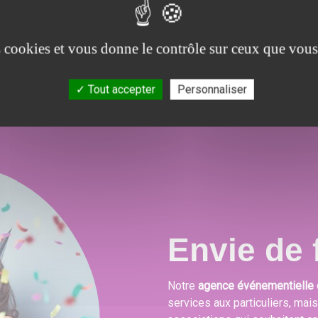
ons
proposons un large choix de prestations qui
po
.
combleront toutes vos attentes, besoins et envies
es cookies et vous donne le contrôle sur ceux que vous
festives.
Tout accepter
Personnaliser
Envie de f
Notre
agence événementielle 
services aux particuliers, mai