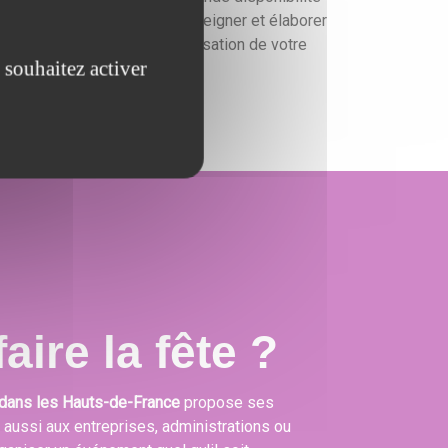
ur vous conseiller, vous renseigner et élaborer
un devis gratuit pour l'organisation de votre
 souhaitez activer
événement.
aire la fête ?
dans les Hauts-de-France
propose ses
s aussi aux entreprises, administrations ou