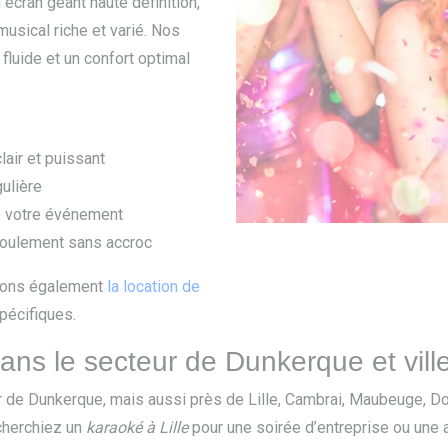
écran géant haute définition,
usical riche et varié. Nos
fluide et un confort optimal
air et puissant
ulière
e votre événement
roulement sans accroc
osons également
la location de
pécifiques.
ns le secteur de Dunkerque et ville
r de Dunkerque, mais aussi près de Lille, Cambrai, Maubeuge, D
cherchiez un
karaoké à Lille
pour une soirée d’entreprise ou une 