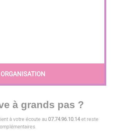
ORGANISATION
ve à grands pas ?
ient à votre écoute au
07.74.96.10.14
et reste
omplémentaires.