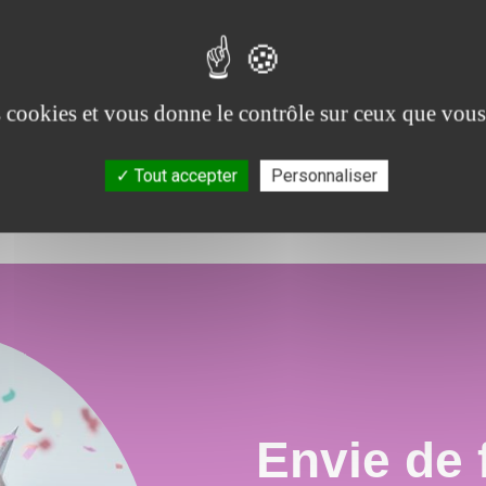
Qualité
 et
Soucieux de la satisfaction de nos clients, nous
N
ons
proposons un large choix de prestations qui
po
es cookies et vous donne le contrôle sur ceux que vous
.
combleront toutes vos attentes, besoins et envies
festives.
Tout accepter
Personnaliser
Envie de f