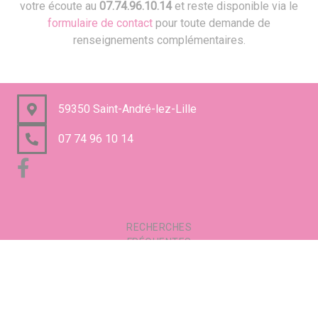
votre écoute au
07.74.96.10.14
et reste disponible via le
formulaire de contact
pour toute demande de
renseignements complémentaires.
59350 Saint-André-lez-Lille
07 74 96 10 14
RECHERCHES
FRÉQUENTES
Mentions légales
Gestion des cookies