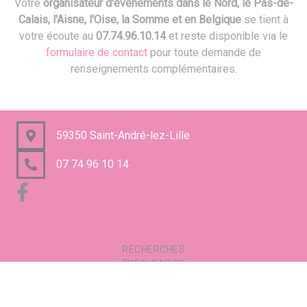
Votre
organisateur d'événements dans le Nord, le Pas-de-
Calais, l'Aisne, l'Oise, la Somme et en Belgique
se tient à
votre écoute au
07.74.96.10.14
et reste disponible via le
formulaire de contact
pour toute demande de
renseignements complémentaires.
59350 Saint-André-lez-Lille
07 74 96 10 14
RECHERCHES
FRÉQUENTES
Mentions légales
Gestion des cookies