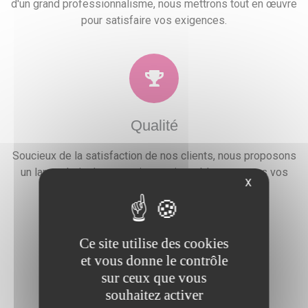
d'un grand professionnalisme, nous mettrons tout en œuvre
pour satisfaire vos exigences.
Qualité
Soucieux de la satisfaction de nos clients, nous proposons
un large choix de prestations qui combleront toutes vos
X
attentes, besoins et envies festives.
Ce site utilise des cookies
et vous donne le contrôle
sur ceux que vous
Devis gratuit
souhaitez activer