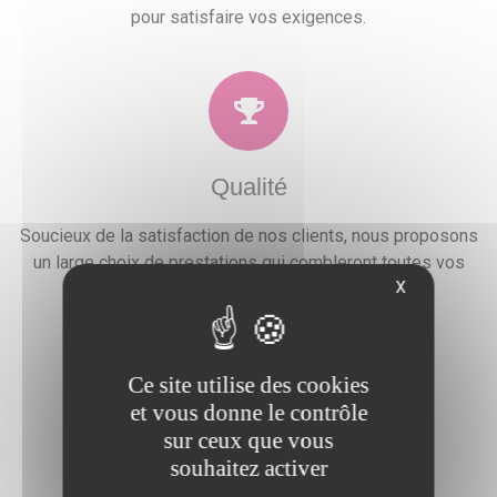
pour satisfaire vos exigences.
Qualité
Soucieux de la satisfaction de nos clients, nous proposons
un large choix de prestations qui combleront toutes vos
X
attentes, besoins et envies festives.
Ce site utilise des cookies
et vous donne le contrôle
sur ceux que vous
Devis gratuit
souhaitez activer