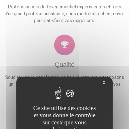
Professionnels de l'événementiel expérimentés et forts
d'un grand professionnalisme, nous mettrons tout en œuvre
pour satisfaire vos exigences.
Qualité
Soucieux de la satisfaction de nos clients, nous proposons
X
un large choix de prestations qui combleront toutes vos
attentes, besoins et envies festives.
Ce site utilise des cookies
et vous donne le contrôle
sur ceux que vous