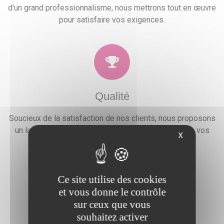
d'un grand professionnalisme, nous mettrons tout en œuvre
pour satisfaire vos exigences.
Qualité
Soucieux de la satisfaction de nos clients, nous proposons
un large choix de prestations qui combleront toutes vos
X
attentes, besoins et envies festives.
Ce site utilise des cookies
et vous donne le contrôle
sur ceux que vous
souhaitez activer
Devis gratuit