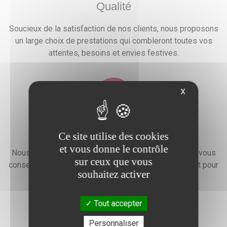
Qualité
Soucieux de la satisfaction de nos clients, nous proposons
un large choix de prestations qui combleront toutes vos
attentes, besoins et envies festives.
X
Devis gratuit
Ce site utilise des cookies
et vous donne le contrôle
Nous faisons preuve d'une grande disponibilité pour vous
sur ceux que vous
conseiller, vous renseigner et élaborer un devis gratuit pour
souhaitez activer
l'organisation de votre événement.
Tout accepter
Personnaliser