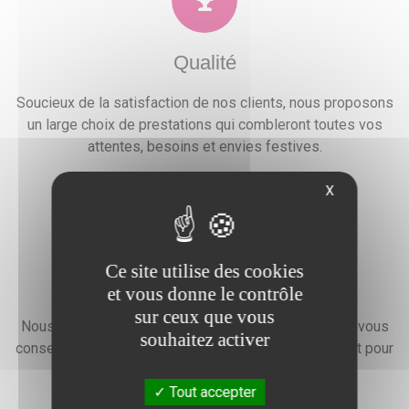
Qualité
Soucieux de la satisfaction de nos clients, nous proposons
un large choix de prestations qui combleront toutes vos
attentes, besoins et envies festives.
X
Ce site utilise des cookies
Devis gratuit
et vous donne le contrôle
sur ceux que vous
Nous faisons preuve d'une grande disponibilité pour vous
souhaitez activer
conseiller, vous renseigner et élaborer un devis gratuit pour
l'organisation de votre événement.
Tout accepter