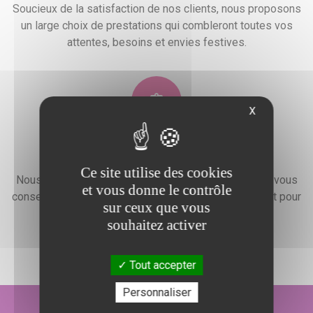
Soucieux de la satisfaction de nos clients, nous proposons
un large choix de prestations qui combleront toutes vos
attentes, besoins et envies festives.
X
Devis gratuit
Ce site utilise des cookies
Nous faisons preuve d'une grande disponibilité pour vous
et vous donne le contrôle
conseiller, vous renseigner et élaborer un devis gratuit pour
sur ceux que vous
l'organisation de votre événement.
souhaitez activer
Tout accepter
Personnaliser