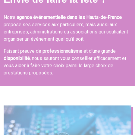
Notre
agence événementielle dans les Hauts-de-France
propose ses services aux particuliers, mais aussi aux
entreprises, administrations ou associations qui souhaitent
organiser un événement quel qu'il soit.
Faisant preuve de
professionnalisme
et d'une grande
disponibilité
, nous sauront vous conseiller efficacement et
vous aider à faire votre choix parmi le large choix de
prestations proposées.