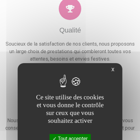
Qualité
Soucieux de la satisfaction de nos clients, nous proposons
un large choix de prestations qui combleront toutes vos
attentes, besoins et envies festives.
X
Ce site utilise des cookies
et vous donne le contrôle
Devis gratuit
sur ceux que vous
souhaitez activer
Nous faisons preuve d'une grande disponibilité pour vous
conseiller, vous renseigner et élaborer un devis gratuit pour
l'organisation de votre événement.
Tout accepter