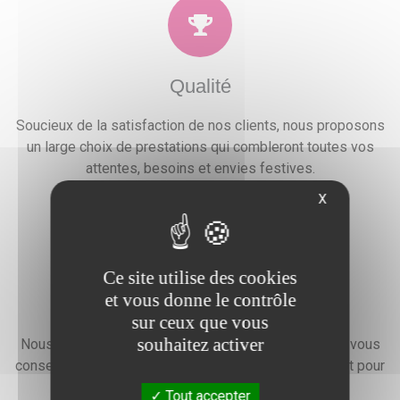
Qualité
Soucieux de la satisfaction de nos clients, nous proposons
un large choix de prestations qui combleront toutes vos
attentes, besoins et envies festives.
X
Ce site utilise des cookies
et vous donne le contrôle
Devis gratuit
sur ceux que vous
souhaitez activer
Nous faisons preuve d'une grande disponibilité pour vous
conseiller, vous renseigner et élaborer un devis gratuit pour
l'organisation de votre événement.
Tout accepter