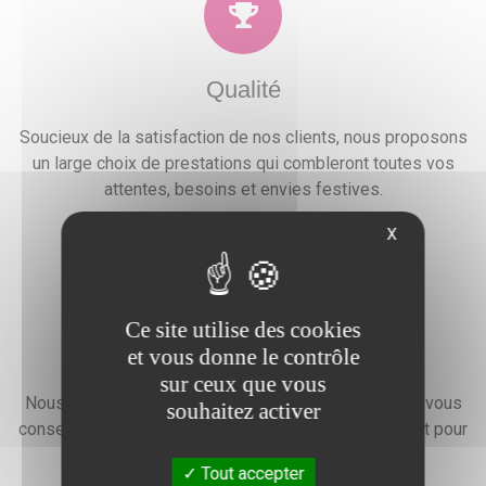
Qualité
Soucieux de la satisfaction de nos clients, nous proposons
un large choix de prestations qui combleront toutes vos
attentes, besoins et envies festives.
X
Ce site utilise des cookies
Devis gratuit
et vous donne le contrôle
sur ceux que vous
Nous faisons preuve d'une grande disponibilité pour vous
souhaitez activer
conseiller, vous renseigner et élaborer un devis gratuit pour
l'organisation de votre événement.
Tout accepter