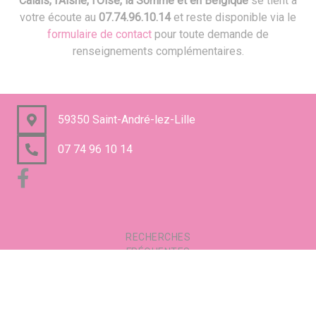
Calais, l'Aisne, l'Oise, la Somme et en Belgique
se tient à
votre écoute au
07.74.96.10.14
et reste disponible via le
formulaire de contact
pour toute demande de
renseignements complémentaires.
59350 Saint-André-lez-Lille
07 74 96 10 14
RECHERCHES
FRÉQUENTES
Mentions légales
Gestion des cookies