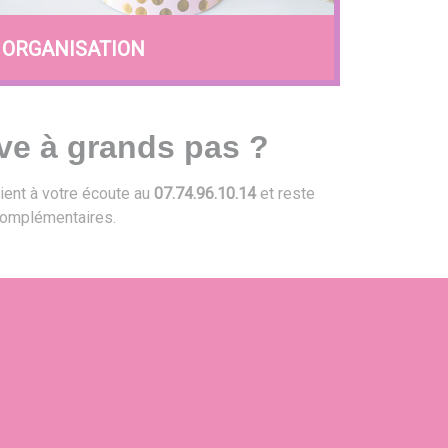
ORGANISATION
ve à grands pas ?
ient à votre écoute au
07.74.96.10.14
et reste
omplémentaires.