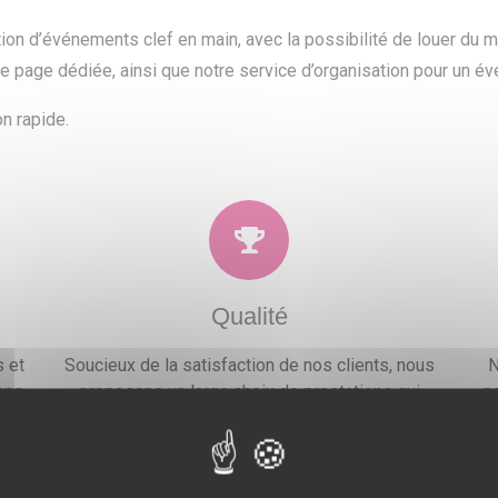
ation d’événements clef en main, avec la possibilité de louer du
re page dédiée, ainsi que notre service d’organisation pour un é
n rapide.
Qualité
 et
Soucieux de la satisfaction de nos clients, nous
N
ons
proposons un large choix de prestations qui
po
.
combleront toutes vos attentes, besoins et envies
festives.