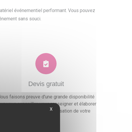
 matériel événementiel performant. Vous pouvez
vénement sans souci.
Devis gratuit
ous faisons preuve d'une grande disponibilité
ur vous conseiller, vous renseigner et élaborer
X
un devis gratuit pour l'organisation de votre
événement.