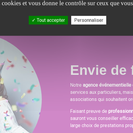
es cookies et vous donne le contrôle sur ceux que vous
Tout accepter
Personnaliser
Envie de f
Notre
agence événementielle 
services aux particuliers, mai
associations qui souhaitent or
Faisant preuve de
profession
sauront vous conseiller effica
large choix de prestations pr